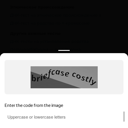
Этническое происхождение
ДНК-тест на этническое происхождение в
ДНК-тест на родство по Y-хромосоме
Другие важные тесты
ДНК-тесты на установление родства
Дедушка/бабушка — внук/внучка
Полезная информация
О компании
Цены
Вопрос-ответ (FAQ)
Контакты
Инструкции
Ваш регион:
Москва
Выбрать регион