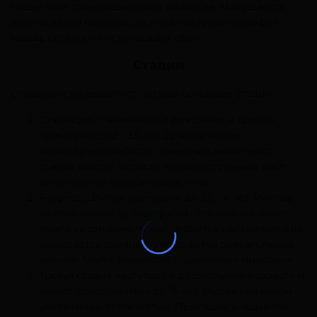
годам мозг прекращает свое развитие. Нарушается
вегетативная нервная система, наступает атрофия
мышц, органы и системы дают сбои.
Стадии
Специалисты выделяют четыре основные стадии:
Стагнация. Начинается с рождения и длится
примерно до 2 - 2,5 лет. Для стагнации
характерны: слабость, снижения мышечного
тонуса, апатия, вялость, несимметричный рост
конечностей относительно тела.
Регресс. Длится примерно до 3,5 - 4 лет. Иногда
ее принимают за энцефалит. Ребенок начинает
много капризничать, наблюдается нарушение сна,
нарушается дыхание. Ухудшаются двигательные
навыки. Могут возникать судорожные припадки.
Третья стадия наступает в дошкольном возрасте и
может продолжаться до 15 лет. Выражена явной
умственной отсталостью. Припадки учащаются.