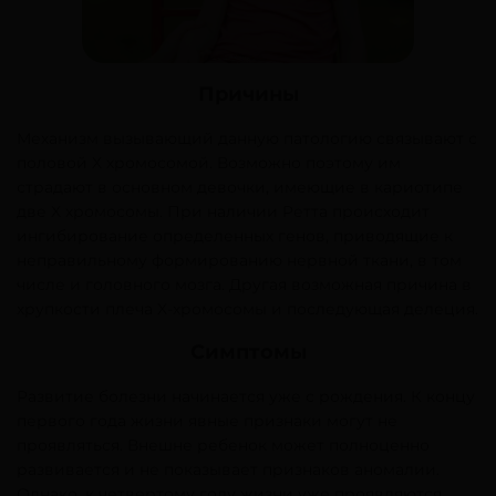
Причины
Механизм вызывающий данную патологию связывают с
половой Х хромосомой. Возможно поэтому им
страдают в основном девочки, имеющие в кариотипе
две X хромосомы. При наличии Ретта происходит
ингибирование определенных генов, приводящие к
неправильному формированию нервной ткани, в том
числе и головного мозга. Другая возможная причина в
хрупкости плеча X-хромосомы и последующая делеция.
Симптомы
Развитие болезни начинается уже с рождения. К концу
первого года жизни явные признаки могут не
проявляться. Внешне ребенок может полноценно
развивается и не показывает признаков аномалии.
Однако, к четвертому году жизни уже проявляются