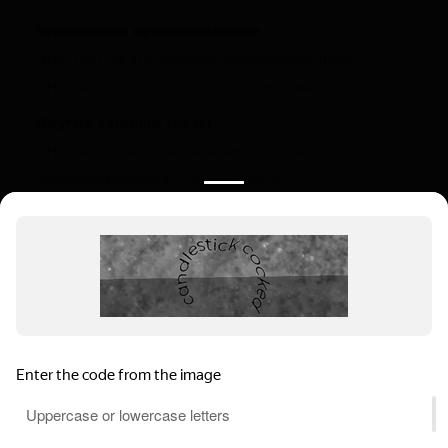
Этническое происхождение
ДНК-тест на этническое происхождение в
ДНК-тест на родство по Y-хромосоме
Другие важные тесты
ДНК-тесты на установление родства
Дедушка/бабушка — внук/внучка
Полезная информация
О компании
Цены
Вопрос-ответ (FAQ)
Контакты
Инструкции
Ваш регион:
Москва
Выбрать регион