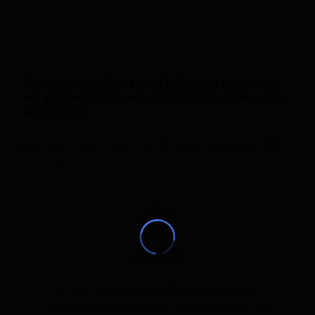
Где сдать образцы ДНК для анализа
на установление отцовства для суда
в Москве
Существует несколько способов сдать образцы ДНК на
отцовство:
В центре приема образцов нашей
лаборатории в любое удобное для вас