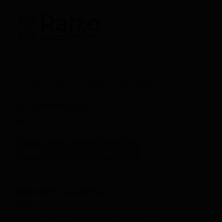
ООО "Атериус"
© ralzo.ru, 2026 все права защищены
+7(499)455-05-42
info@ralzo.ru
ДНК-тесты на родство
ДНК-тест на материнство
ДНК-тест на родство по Y-хромосоме