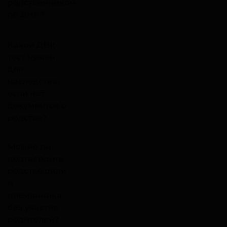
родственником
по ДНК?
Какой ДНК-
тест нужен
для
наследства,
если нет
документов о
родстве?
Можно ли
подтвердить
родство дяди
и
племянника
без участия
родителей?