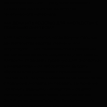
концентрацию ДНК — результат возможен
только при достаточном количестве
генетического материала.
КАК ДОКАЗАТЬ РОДСТВО ДЛЯ НАСЛЕДСТВА С
ПОМОЩЬЮ ДНК-ТЕСТА?
ДНК-тест применяется, когда документальные
доказательства родства утрачены или
отсутствуют — нет свидетельства о рождении,
метрических записей, документы уничтожены.
Алгоритм: (1) заказать судебную ДНК-экспертизу
в аккредитованной лаборатории, (2) сдать
образцы всех участников с предъявлением
паспорта, (3) получить официальное заключение
с подписью эксперта, (4) передать заключение
нотариусу, ведущему наследственное дело.
Нотариус принимает такое заключение как
достаточное доказательство биологического
родства при отсутствии документальных