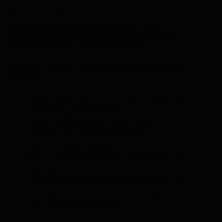
достаточно аутосомного теста.
НАСКОЛЬКО ТОЧЕН ДНК-ТЕСТ ПРИ
УСТАНОВЛЕНИИ ДАЛЬНЕГО РОДСТВА —
ДВОЮРОДНЫЕ, ТРОЮРОДНЫЕ?
Точность падает с увеличением дистанции
родства:
Родитель–ребёнок, полные сиблинги:
точность выше 99,99%
Дедушка/бабушка – внук, дядя/тётя –
племянник: точность 97–99%
Двоюродные братья/сёстры: точность 90–
96% — при условии, что оба сдают тест
Троюродные и дальше: тест становится
недостаточно информативным из-за
перекрытия случайных совпадений с
незнакомыми людьми