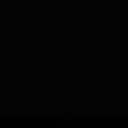
Ваши образцы ДНК попадают сразу
в лабораторию, что существенно
увеличивает надежность и скорость
анализа
Стоимость анализа ДНК на родство
по лабораторным ценам, минуя
посредников