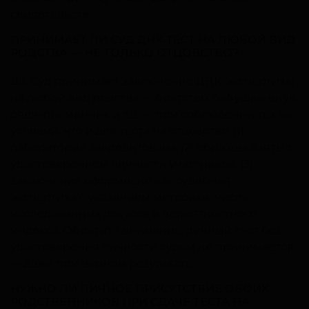
свидетельств.
ПРИНИМАЕТ ЛИ СУД ДНК-ТЕСТ НА ЛЮБОЙ ВИД
РОДСТВА — НЕ ТОЛЬКО ОТЦОВСТВО?
Да. Суд принимает заключение ДНК-экспертизы
на любой вид родства — братство, бабушка–внук,
дядя–племянник и т.д. — при соблюдении тех же
условий, что и для теста на отцовство: (1)
лаборатория аккредитована, (2) образцы взяты с
удостоверением личности участников, (3)
заключение оформлено как судебная
экспертиза с указанием методики, числа
исследованных локусов и вероятностного
индекса. Обратите внимание: личный тест без
удостоверения личности судом не принимается
— даже при верном результате.
НУЖНО ЛИ ЛИЧНОЕ ПРИСУТСТВИЕ ОБОИХ
РОДСТВЕННИКОВ ПРИ СДАЧЕ ТЕСТА НА