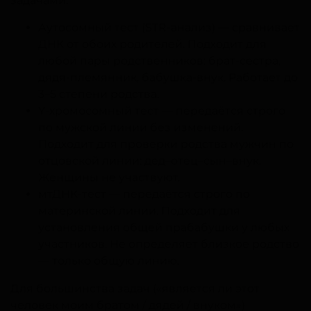
задачами:
Аутосомный тест (STR-анализ) — сравнивает
ДНК от обоих родителей. Подходит для
любой пары родственников: брат-сестра,
дядя-племянник, бабушка-внук. Работает до
3–5 степени родства.
Y-хромосомный тест — передаётся строго
по мужской линии без изменений.
Подходит для проверки родства мужчин по
отцовской линии: дед–отец–сын–внук.
Женщины не участвуют.
мтДНК-тест — передаётся строго по
материнской линии. Подходит для
установления общей прабабушки у любых
участников. Не определяет близкое родство
— только общую линию.
Для большинства задач («является ли этот
человек моим братом / дядей / внуком»)