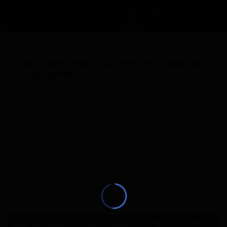
Как сдать образцы ДНК для анализа
на родство
За стандарт во всем мире принимается ротовой
мазок ватной палочкой с обратной стороны
щеки. Данный образец называется стандартным.
Его можно сдать, приехав к нам лично, или
собрать прямо у себя дома (смотрите
инструкцию
). Наша лаборатория может провести
ДНК-тест на родство по образцу, который был
собран в домашних условиях и хранился
несколько недель.