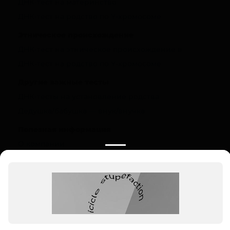
ДНК-тест на материнство
ДНК-тест на родство по Y-хромосоме
Этническое происхождение
ДНК-тест на этническое происхождение в
ДНК-тест на родство по Y-хромосоме
Другие важные тесты
ДНК-тесты на установление родства
Дедушка/бабушка — внук/внучка
Полезная информация
О компании
Цены
Вопрос-ответ (FAQ)
Контакты
Инструкции
Ваш регион:
Москва