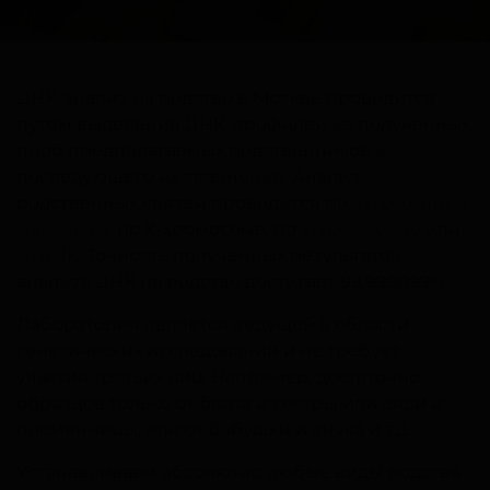
ДНК-анализ на родство в Москве проводится
путем выделения ДНК-профилей из полученных
проб предполагаемых родственников и
последующего их сравнения. Анализ
родственных связей проводится по
аутосомным
маркерам
, по X-хромосоме, по
Y-хромосоме
или
мтДНК
. Точность полученных результатов
анализа ДНК на родство достигает 99,999999%.
Лаборатория является ведущей в области
генетических исследований и не требует
участия третьих лиц. Например, достаточно
образцов только от брата и сестры или дяди и
племянницы, или от бабушки и внука и т.д.
Устанавливаем абсолютно любые виды родства