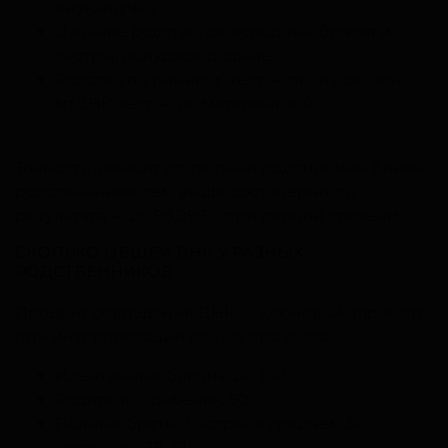
внук/внучка
Дальнее родство: двоюродные братья и
сёстры, полудвоюродные
Родство по линии: Y-тест — по отцовской,
мтДНК-тест — по материнской
Точность зависит от степени родства: чем ближе
родственники, тем выше достоверность
результата — до 99,999% при первой степени.
СКОЛЬКО ОБЩЕЙ ДНК У РАЗНЫХ
РОДСТВЕННИКОВ
Процент совпадения ДНК — ключевой параметр
при интерпретации результата теста:
Идентичные близнецы: 100%
Родитель – ребёнок: 50%
Полные братья/сёстры: в среднем 50%
(диапазон 38–61%)