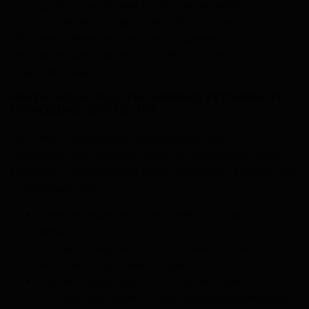
— в одном поколении, в соседнем, через
поколение, через два, три и более поколений.
Это самое технологичное и надежное
определение родства по ДНК из всех
существующих!
КАКИЕ ВИДЫ РОДСТВА МОЖНО УСТАНОВИТЬ С
ПОМОЩЬЮ ДНК-ТЕСТА?
ДНК-тест позволяет подтвердить или
опровергнуть любую степень биологического
родства. Лаборатория Ralzo проводит анализ для
следующих пар:
Прямое родство: отец–ребёнок, мать–
ребёнок
Боковое родство 1-й степени: полные и
неполные братья/сёстры
Боковое родство 2-й степени: дядя/тётя –
племянник/племянница, дедушка/бабушка –