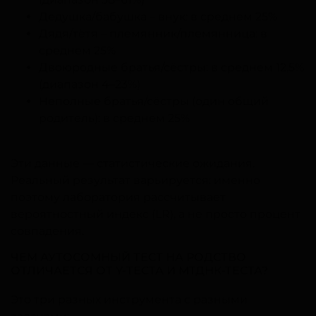
Дедушка/бабушка – внук: в среднем 25%
Дядя/тётя – племянник/племянница: в
среднем 25%
Двоюродные братья/сёстры: в среднем 12,5%
(диапазон 4–23%)
Неполные братья/сёстры (один общий
родитель): в среднем 25%
Эти данные — статистические ожидания.
Реальный результат варьируется: именно
поэтому лаборатория рассчитывает
вероятностный индекс (LR), а не просто процент
совпадения.
ЧЕМ АУТОСОМНЫЙ ТЕСТ НА РОДСТВО
ОТЛИЧАЕТСЯ ОТ Y-ТЕСТА И МТДНК-ТЕСТА?
Это три разных инструмента с разными